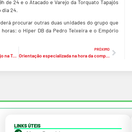
19h de 24 e o Atacado e Varejo da Torquato Tapajós
 dia 24.
derá procurar outras duas unidades do grupo que
horas: o Hiper DB da Pedro Teixeira e o Empório
PRÓXIMO
Grupo DB abre novo atacado e varejo na Torquato Tapajós e totaliza mais de R$ 100 milhões de investimentos em 2024
Orientação especializada na hora da compra de cortes de carnes pode ser o diferencial nas receitas
LINKS ÚTEIS