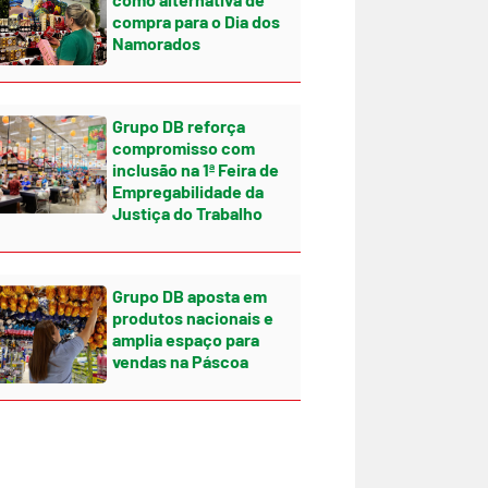
compra para o Dia dos
Namorados
Grupo DB reforça
compromisso com
inclusão na 1ª Feira de
Empregabilidade da
Justiça do Trabalho
Grupo DB aposta em
produtos nacionais e
amplia espaço para
vendas na Páscoa